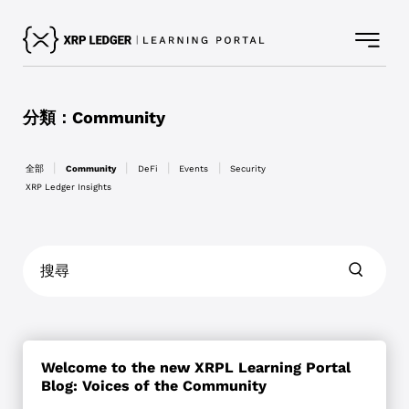
分類：Community
依
全部
Community
DeFi
Events
Security
分
XRP Ledger Insights
類
篩
選
文
章
Welcome to the new XRPL Learning Portal
Blog: Voices of the Community